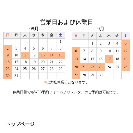
営業日および休業日
08月
9月
日
月
火
水
木
金
土
日
月
火
水
木
金
土
1
1
2
3
4
5
2
3
4
5
6
7
8
6
7
8
9
10
11
12
9
10
11
12
13
14
15
13
14
15
16
17
18
19
16
17
18
19
20
21
22
20
21
22
23
24
25
26
23
24
25
26
27
28
29
27
28
29
30
30
31
■
は弊社休業日となります。
休業日着でもWEB予約フォームよりレンタルのご予約は可能です。
トップページ
トップページ