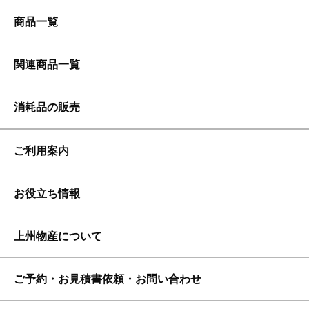
商品一覧
かき氷機
関連商品一覧
消耗品の販売
クーラーボックス（大）
ご利用案内
真夏の雫 イチゴ：1.8L
お客様の声
クーラーボックス（中）
お役立ち情報
独自の保証体制
真夏の雫 ハワイアンブルー：1.8L
お客様の声【直筆】
クーラーボックス（小）
上州物産について
よくいただくご質問
予約・返却方法とレンタルの流れ
真夏の雫 メロン：1.8L
お客さまインタビュー１
三温度帯冷凍・冷蔵・チルド・ストッカー：146L
ご予約・お見積書依頼・お問い合わせ
納入実績
〈電動〉ブロック氷用 業務用かき氷機 使用方法
支払方法
アイランドカップ（400ml）
お客様インタビュー２
引き出し冷凍ストッカー：124L