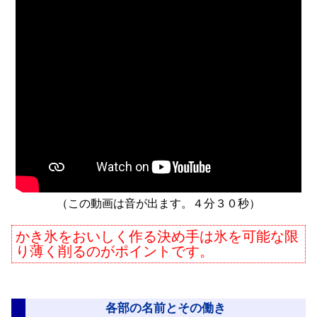
お客
予約
よく
上
お客
支払
〈電
ご
納入
使用
〈手
弊
ご予
メデ
全国
〈電
採用
運営
お得
消費
上州
（この動画は音が出ます。４分３０秒）
延長
"ふ
かき氷をおいしく作る決め手は氷を可能な限
特定
り薄く削るのがポイントです。
一緒
美味
個人
各部の名前とその働き
自社
かき