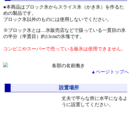
●本商品はブロック氷からスライス氷（かき氷）を作るた
営業
めの製品です。
かき
弊社
ブロック氷以外のものには使用しないでください。
※ブロック氷とは…氷販売店などで扱っている一貫目の氷
後片
保健
の半分（半貫目）約13cmの氷塊です。
コンビニやスーパーで売っている板氷は使用できません。
故障
整備
▲ページトップへ
大口
設置場所
丈夫で平らな所に水平になるよ
うに設置してください。