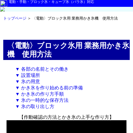
電動・手動・ブロック氷・キューブ氷（バラ氷）対応
トップページ
＞ 〈電動〉ブロック氷用 業務用かき氷機 使用方法
商
〈電動〉ブロック氷用 業務用かき氷
関
機 使用方法
消
▼ 各部の名前とその働き
▼ 設置場所
▼ 氷の用意
お
▼ かき氷を作り始める前の準備
▼ かき氷の作り方手順
▼ 氷の一時的な保存方法
お客
ご
▼ 氷の取り出し方
【作動確認の方法とかき氷の上手な作り方】
お客
独自
お